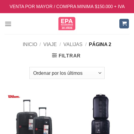
Saltar
VENTA POR MAYOR / COMPRA MINIMA $150.000 + IVA
al
contenido
INICIO
/
VIAJE
/
VALIJAS
/
PÁGINA 2
FILTRAR