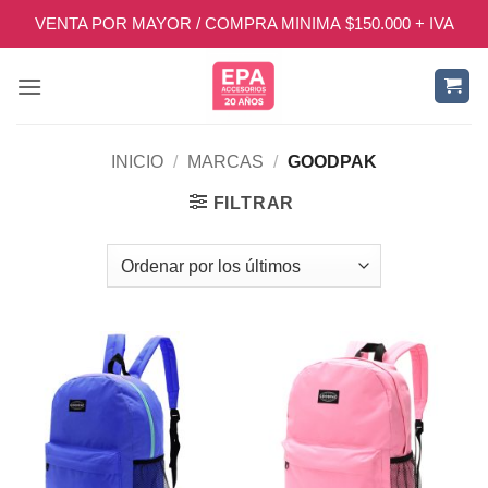
Saltar
VENTA POR MAYOR / COMPRA MINIMA $150.000 + IVA
al
contenido
INICIO
/
MARCAS
/
GOODPAK
FILTRAR