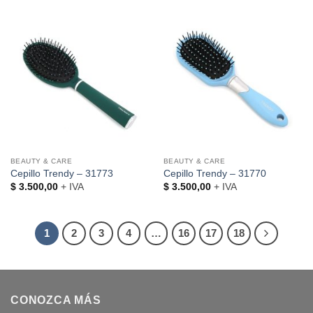
BEAUTY & CARE
BEAUTY & CARE
Cepillo Trendy – 31773
Cepillo Trendy – 31770
$
3.500,00
+ IVA
$
3.500,00
+ IVA
1
2
3
4
…
16
17
18
CONOZCA MÁS