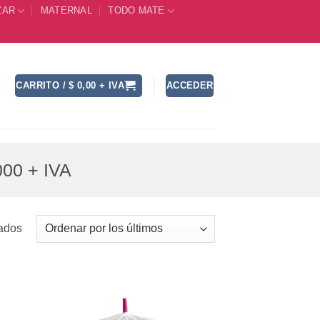
ZAR
MATERNAL
TODO MATE
CARRITO /
$
0,00
+ IVA
ACCEDER
00 + IVA
Ordenado
tados
por
los
últimos