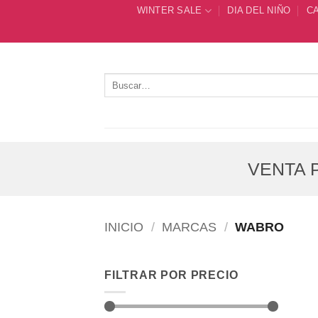
Saltar
WINTER SALE
DIA DEL NIÑO
C
al
contenido
Buscar
por:
VENTA P
INICIO
/
MARCAS
/
WABRO
FILTRAR POR PRECIO