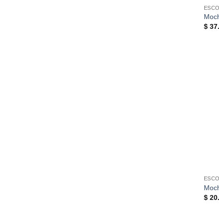
ESC
Moch
$
37.
ESC
Moch
$
20.