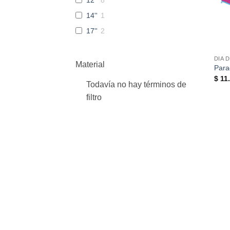
14''
1
17''
2
DIA 
Material
Parag
$
11.
Todavía no hay términos de
filtro