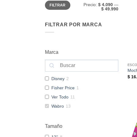
Precio
Precio
Precio:
$ 4.090
—
FILTRAR
mínimo
máximo
$ 49.990
FILTRAR POR MARCA
Marca
ESC
Moch
$
16.
Disney
2
Fisher Price
1
Ver Todo
11
Wabro
13
Tamaño
12''
8