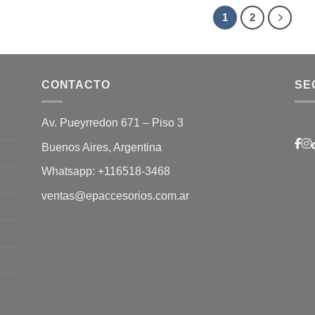
1
2
CONTACTO
SE
Av. Pueyrredon 671 – Piso 3
Buenos Aires, Argentina
Whatsapp:
+116518-3468
ventas@epaccesorios.com.ar