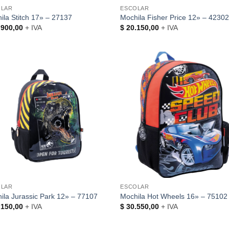
OLAR
ESCOLAR
ila Stitch 17» – 27137
Mochila Fisher Price 12» – 4230
900,00
+ IVA
$
20.150,00
+ IVA
OLAR
ESCOLAR
ila Jurassic Park 12» – 77107
Mochila Hot Wheels 16» – 75102
150,00
+ IVA
$
30.550,00
+ IVA