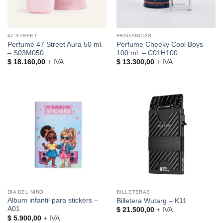
47 STREET
FRAGANCIAS
Perfume 47 Street Aura 50 ml.
Perfume Cheeky Cool Boys
– S03M050
100 ml. – C01H100
$
18.160,00
+ IVA
$
13.300,00
+ IVA
DIA DEL NIÑO
BILLETERAS
Album infantil para stickers –
Billetera Wutarg – K11
A01
$
21.500,00
+ IVA
$
5.900,00
+ IVA