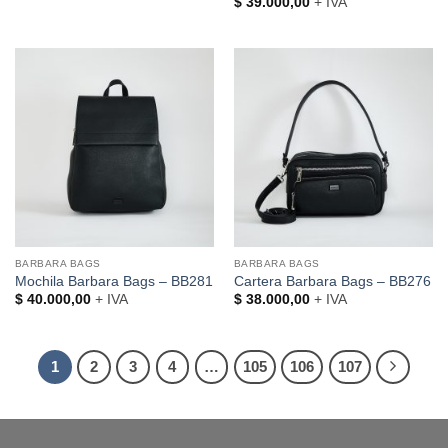
$
39.000,00
+ IVA
BARBARA BAGS
BARBARA BAGS
Mochila Barbara Bags – BB281
Cartera Barbara Bags – BB276
$
40.000,00
+ IVA
$
38.000,00
+ IVA
1
2
3
4
…
105
106
107