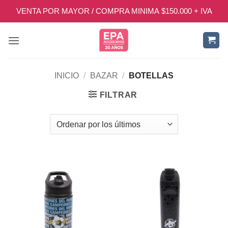
Saltar
VENTA POR MAYOR / COMPRA MINIMA $150.000 + IVA
al
contenido
INICIO
/
BAZAR
/
BOTELLAS
FILTRAR