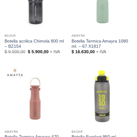
BAZAR
AMAYRA
Botella acrilica Chimola 800 ml
Botella Termica Amayra 1080
– BZ154
ml. – 67.X1817
El
El
$
9.000,00
$
5.900,00
+ IVA
$
16.630,00
+ IVA
precio
precio
original
actual
era:
es:
$ 9.000,00.
$ 5.900,00.
AMAYRA
BAZAR
Botella Termica Amayra 470
Botella Everlast 950 ml. –