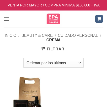
Saltar
VENTA POR MAYOR / COMPRA MINIMA $150.000 + IVA
al
contenido
INICIO
/
BEAUTY & CARE
/
CUIDADO PERSONAL
/
CREMA
FILTRAR