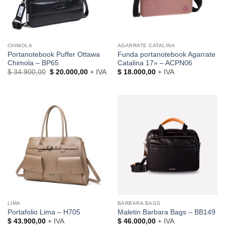
CHIMOLA
AGARRATE CATALINA
Portanotebook Puffer Ottawa
Funda portanotebook Agarrate
Chimola – BP65
Catalina 17» – ACPN06
El
El
$
34.900,00
$
20.000,00
+ IVA
$
18.000,00
+ IVA
precio
precio
original
actual
era:
es:
$ 34.900,00.
$ 20.000,00.
LIMA
BARBARA BAGS
Portafolio Lima – H705
Maletin Barbara Bags – BB149
$
43.900,00
+ IVA
$
46.000,00
+ IVA