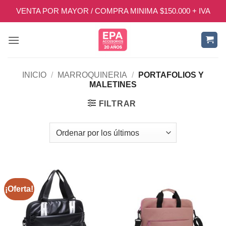
Saltar
VENTA POR MAYOR / COMPRA MINIMA $150.000 + IVA
al
contenido
INICIO
/
MARROQUINERIA
/
PORTAFOLIOS Y
MALETINES
FILTRAR
¡Oferta!