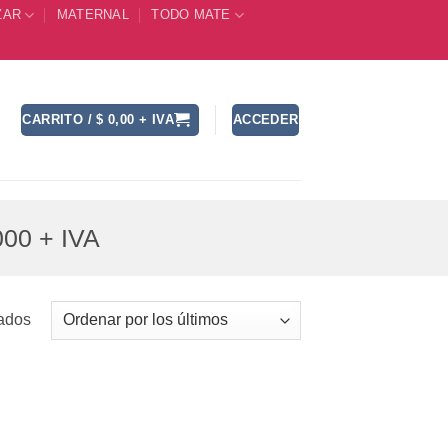
ZAR
MATERNAL
TODO MATE
CARRITO /
$
0,00
+ IVA
ACCEDER
00 + IVA
Ordenado
tados
por
los
últimos