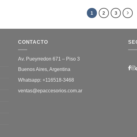
1
2
3
CONTACTO
SE
Av. Pueyrredon 671 – Piso 3
Buenos Aires, Argentina
Whatsapp:
+116518-3468
ventas@epaccesorios.com.ar