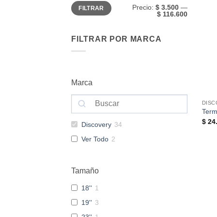
Precio
Precio
Precio:
$ 3.500
—
FILTRAR
mínimo
máximo
$ 116.600
FILTRAR POR MARCA
Marca
DISC
Term
$
24.
Discovery
34
Ver Todo
2
Tamaño
18''
1
19''
3
23''
1