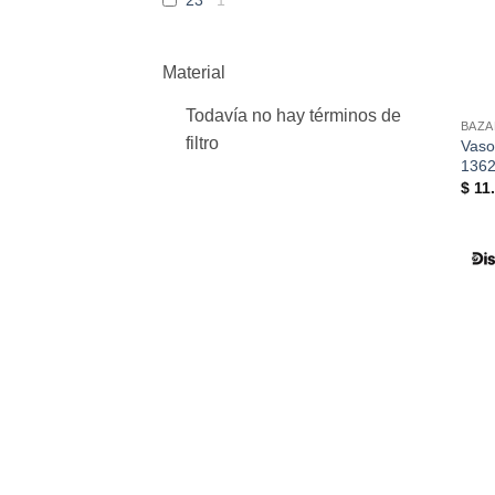
Material
Todavía no hay términos de
BAZA
filtro
Vaso
136
$
11.