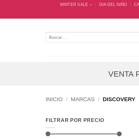
Saltar
WINTER SALE
DIA DEL NIÑO
C
al
contenido
Buscar
por:
VENTA P
INICIO
/
MARCAS
/
DISCOVERY
FILTRAR POR PRECIO