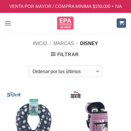
Saltar
VENTA POR MAYOR / COMPRA MINIMA $150.000 + IVA
al
contenido
INICIO
/
MARCAS
/
DISNEY
FILTRAR