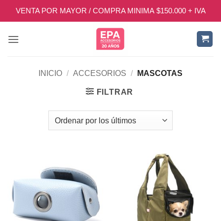
Saltar
VENTA POR MAYOR / COMPRA MINIMA $150.000 + IVA
al
contenido
INICIO
/
ACCESORIOS
/
MASCOTAS
FILTRAR