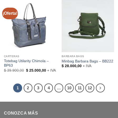
¡Oferta!
CARTERAS
BARBARA BAGS
Totebag Utilarity Chimola –
Minbag Barbara Bags – BB222
BP63
$
28.000,00
+ IVA
El
El
$
39.900,00
$
25.000,00
+ IVA
precio
precio
original
actual
era:
es:
$ 39.900,00.
$ 25.000,00.
1
2
3
4
…
10
11
12
CONOZCA MÁS