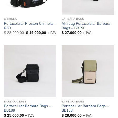
CHIMOLA
BARBARA BAGS
Portacelular Preston Chimola –
Minibag Portacelular Barbara
R89
Bags – BB196
El
El
$
28.900,00
$
19.000,00
+ IVA
$
27.000,00
+ IVA
precio
precio
original
actual
era:
es:
$ 28.900,00.
$ 19.000,00.
BARBARA BAGS
BARBARA BAGS
Portacelular Barbara Bags –
Portacelular Barbara Bags –
BB189
BB188
$
25.000,00
+ IVA
$
28.000,00
+ IVA