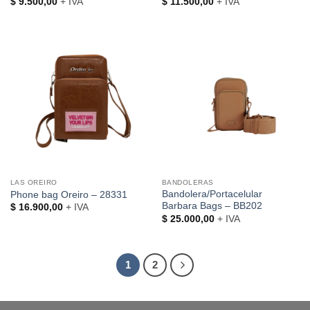
$
9.500,00
+ IVA
$
11.500,00
+ IVA
LAS OREIRO
BANDOLERAS
Bandolera/Portacelular
Phone bag Oreiro – 28331
Barbara Bags – BB202
$
16.900,00
+ IVA
$
25.000,00
+ IVA
1
2