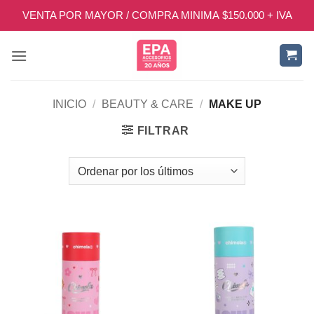
Saltar
VENTA POR MAYOR / COMPRA MINIMA $150.000 + IVA
al
contenido
INICIO
/
BEAUTY & CARE
/
MAKE UP
FILTRAR