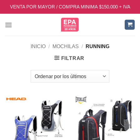
Saltar
VENTA POR MAYOR / COMPRA MINIMA $150.000 + IVA
al
contenido
INICIO
/
MOCHILAS
/
RUNNING
FILTRAR