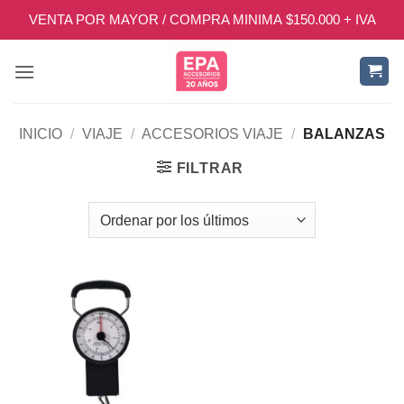
Saltar
VENTA POR MAYOR / COMPRA MINIMA $150.000 + IVA
al
contenido
INICIO
/
VIAJE
/
ACCESORIOS VIAJE
/
BALANZAS
FILTRAR