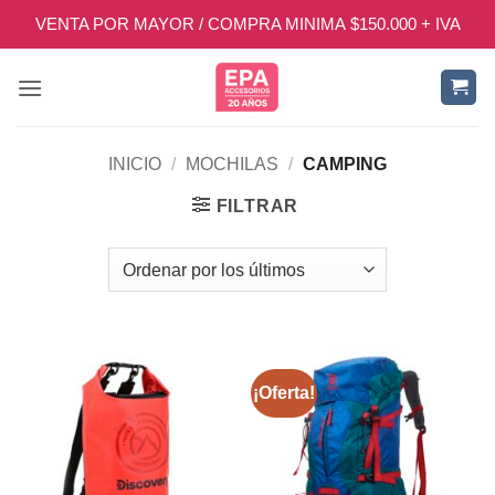
Saltar
VENTA POR MAYOR / COMPRA MINIMA $150.000 + IVA
al
contenido
INICIO
/
MOCHILAS
/
CAMPING
FILTRAR
¡Oferta!