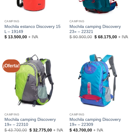
CAMPING
CAMPING
Mochila estanco Discovery 15
Mochila camping Discovery
L – 19149
23» – 22321
El
El
$
13.500,00
+ IVA
$
90.900,00
$
68.175,00
+ IVA
precio
precio
original
actual
era:
es:
$ 90.900,00.
$ 68.175
¡Oferta!
CAMPING
CAMPING
Mochila camping Discovery
Mochila camping Discovery
19» – 22310
19» – 22309
El
El
$
43.700,00
$
32.775,00
+ IVA
$
43.700,00
+ IVA