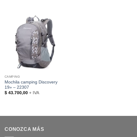
precio
precio
original
actual
era:
es:
$ 43.700,00.
$ 32.775,00.
CAMPING
Mochila camping Discovery
19» – 22307
$
43.700,00
+ IVA
CONOZCA MÁS