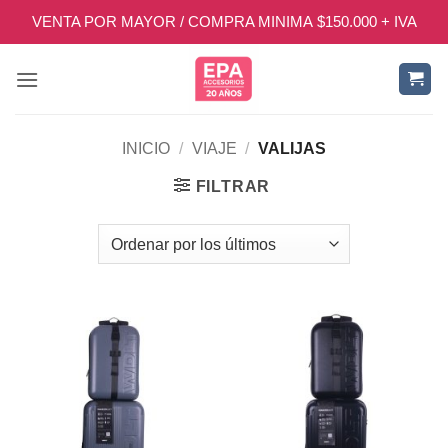
Saltar
VENTA POR MAYOR / COMPRA MINIMA $150.000 + IVA
al
contenido
INICIO
/
VIAJE
/
VALIJAS
FILTRAR