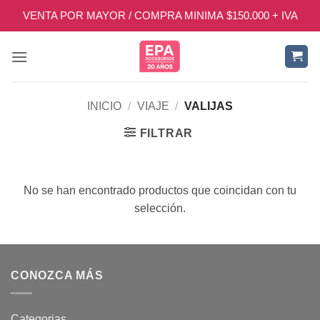
Saltar
VENTA POR MAYOR / COMPRA MINIMA $150.000 + IVA
al
contenido
INICIO
/
VIAJE
/
VALIJAS
FILTRAR
No se han encontrado productos que coincidan con tu
selección.
CONOZCA MÁS
Categorias