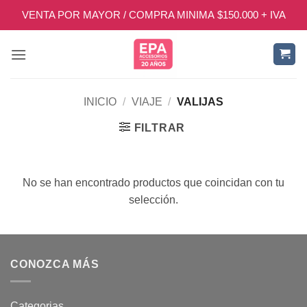
Saltar
VENTA POR MAYOR / COMPRA MINIMA $150.000 + IVA
al
contenido
INICIO
/
VIAJE
/
VALIJAS
FILTRAR
No se han encontrado productos que coincidan con tu
selección.
CONOZCA MÁS
Categorias