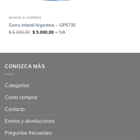
BOINAS & GORROS
Gorro infantil Argentina – GP5735
El
El
$
5.900,00
$
5.000,00
+ IVA
precio
precio
original
actual
era:
es:
$ 5.900,00.
$ 5.000,00.
CONOZCA MÁS
Categorias
Como comprar
Contacto
Envíos y devoluciones
Preguntas frecuentes