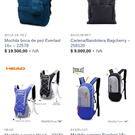
BOCA DE PEZ
BAGCHERRY
Mochila boca de pez Everlast
Cartera/Bandolera Bagcherry –
16» – 22578
258120
$
19.500,00
+ IVA
$
9.000,00
+ IVA
HEAD
EVERLAST
Mochila running Everlast 18» –