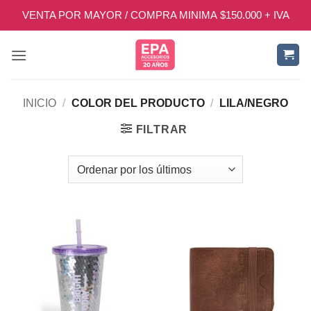
Saltar
VENTA POR MAYOR / COMPRA MINIMA $150.000 + IVA
al
contenido
INICIO
/
COLOR DEL PRODUCTO
/
LILA/NEGRO
FILTRAR