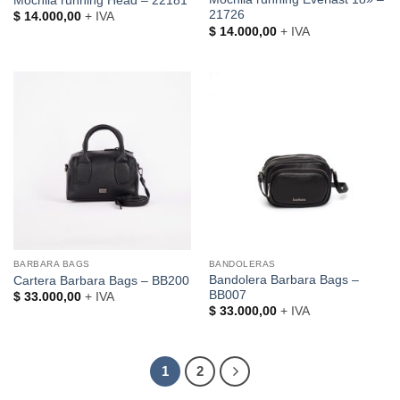
Mochila running Head – 22181
21726
$
14.000,00
+ IVA
$
14.000,00
+ IVA
BARBARA BAGS
BANDOLERAS
Bandolera Barbara Bags –
Cartera Barbara Bags – BB200
BB007
$
33.000,00
+ IVA
$
33.000,00
+ IVA
1
2