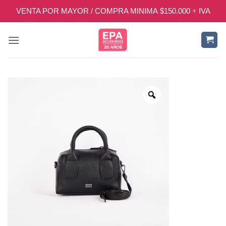
Saltar
VENTA POR MAYOR / COMPRA MINIMA $150.000 + IVA
al
contenido