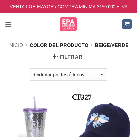
Saltar
VENTA POR MAYOR / COMPRA MINIMA $150.000 + IVA
al
contenido
INICIO
/
COLOR DEL PRODUCTO
/
BEIGE/VERDE
FILTRAR