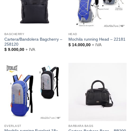
BAGCHERRY
HEAD
Cartera/Bandolera Bagcherry –
Mochila running Head – 22181
258120
$
14.000,00
+ IVA
$
9.000,00
+ IVA
EVERLAST
BARBARA BAGS
Mochila running Everlast 18» –