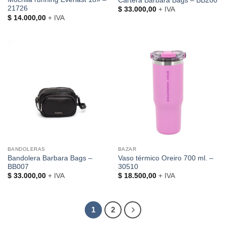
Cartera Barbara Bags – BB200
21726
$
33.000,00
+ IVA
$
14.000,00
+ IVA
BANDOLERAS
BAZAR
Bandolera Barbara Bags –
Vaso térmico Oreiro 700 ml. –
BB007
30510
$
33.000,00
+ IVA
$
18.500,00
+ IVA
1
2