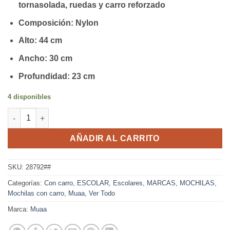
tornasolada, ruedas y carro reforzado
Composición: Nylon
Alto: 44 cm
Ancho: 30 cm
Profundidad: 23 cm
4 disponibles
Mochila carro Muaa 17'' - 28792 cantidad
AÑADIR AL CARRITO
SKU:
28792##
Categorías:
Con carro
,
ESCOLAR
,
Escolares
,
MARCAS
,
MOCHILAS
,
Mochilas con carro
,
Muaa
,
Ver Todo
Marca:
Muaa