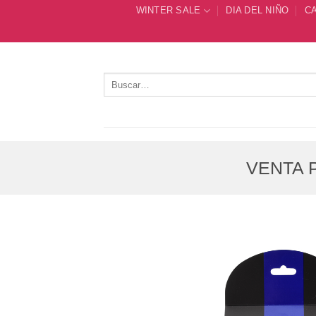
Saltar
WINTER SALE
DIA DEL NIÑO
C
al
contenido
Buscar
por:
VENTA P