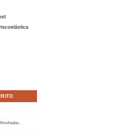
ust
scoelástica
8203 cantidad
RRITO
Almohadas
,