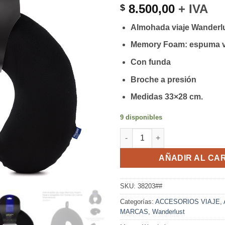
8.500,00
+ IVA
$
Almohada viaje Wanderl
Memory Foam: espuma vi
Con funda
Broche a presión
Medidas 33×28 cm.
9 disponibles
Almohada viaje Wanderlust - 3
AÑADIR AL CA
SKU:
38203##
Categorías:
ACCESORIOS VIAJE
,
MARCAS
,
Wanderlust