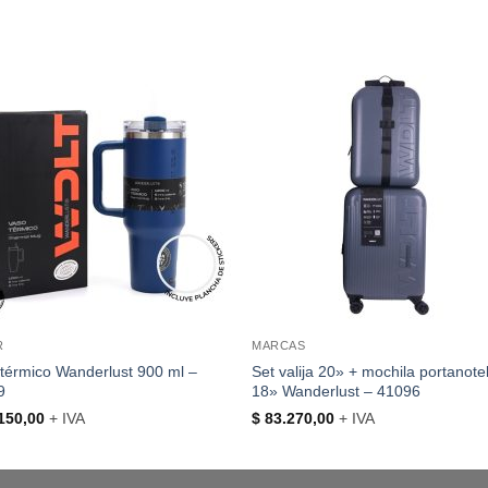
R
MARCAS
térmico Wanderlust 900 ml –
Set valija 20» + mochila portanot
9
18» Wanderlust – 41096
150,00
+ IVA
$
83.270,00
+ IVA