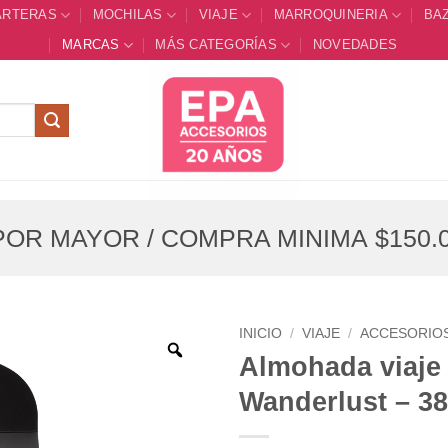
ARTERAS
MOCHILAS
VIAJE
MARROQUINERIA
BA
MARCAS
MÁS CATEGORÍAS
NOVEDADES
OR MAYOR / COMPRA MINIMA $150.0
INICIO
/
VIAJE
/
ACCESORIOS
Almohada viaje
Wanderlust – 3