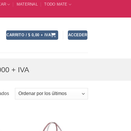
ZAR
MATERNAL
TODO MATE
CARRITO /
$
0,00
+ IVA
ACCEDER
00 + IVA
Ordenado
ados
por
los
últimos