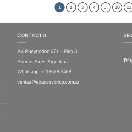
1
2
3
4
…
10
11
CONTACTO
SE
Av. Pueyrredon 671 – Piso 3
Buenos Aires, Argentina
Whatsapp:
+116518-3468
ventas@epaccesorios.com.ar