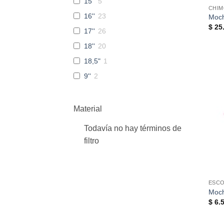
15''
5
CHIM
16''
23
Moch
$
25.
17''
26
18''
20
18,5"
1
9''
2
Material
Todavía no hay términos de
filtro
ESC
Moch
$
6.5