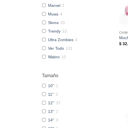
Marvel
2
Muaa
4
Skora
20
Trendy
15
CHIM
Moch
Ultra Zombies
4
$
32.
Ver Todo
131
Wabro
10
Tamaño
10''
1
11''
2
12''
37
13''
2
14''
3