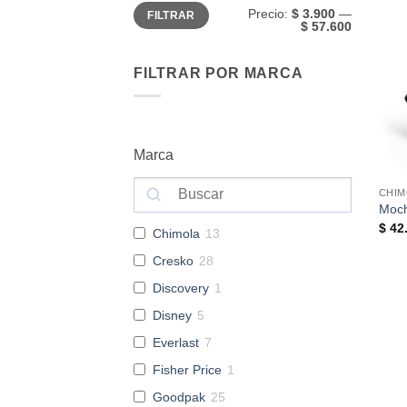
Precio
Precio
Precio:
$ 3.900
—
FILTRAR
mínimo
máximo
$ 57.600
FILTRAR POR MARCA
Marca
CHIM
Moch
$
42.
Chimola
13
Cresko
28
Discovery
1
Disney
5
Everlast
7
Fisher Price
1
Goodpak
25