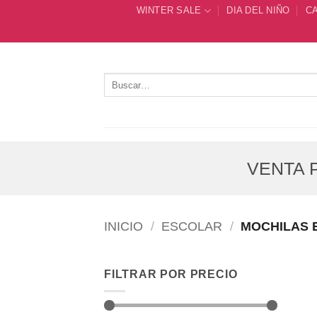
Saltar
WINTER SALE
DIA DEL NIÑO
C
al
contenido
Buscar
por:
VENTA P
INICIO
/
ESCOLAR
/
MOCHILAS 
FILTRAR POR PRECIO