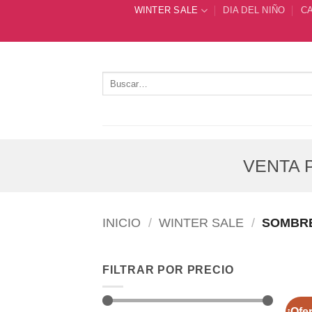
Saltar
WINTER SALE
DIA DEL NIÑO
C
al
contenido
Buscar
por:
VENTA P
INICIO
/
WINTER SALE
/
SOMBR
FILTRAR POR PRECIO
¡Ofer