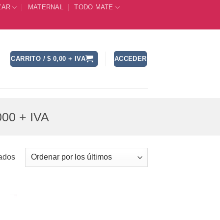
ZAR
MATERNAL
TODO MATE
CARRITO /
$
0,00
+ IVA
ACCEDER
00 + IVA
Ordenado
tados
por
los
últimos