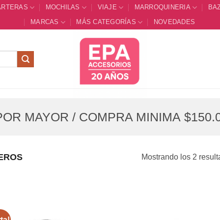
ARTERAS
MOCHILAS
VIAJE
MARROQUINERIA
BA
MARCAS
MÁS CATEGORÍAS
NOVEDADES
OR MAYOR / COMPRA MINIMA $150.0
EROS
Mostrando los 2 resul
ta!