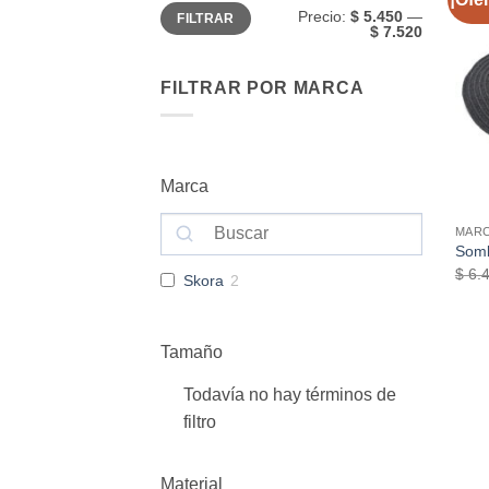
Precio
Precio
Precio:
$ 5.450
—
FILTRAR
mínimo
máximo
$ 7.520
FILTRAR POR MARCA
Marca
MAR
Somb
$
6.4
Skora
2
Tamaño
Todavía no hay términos de
filtro
Material