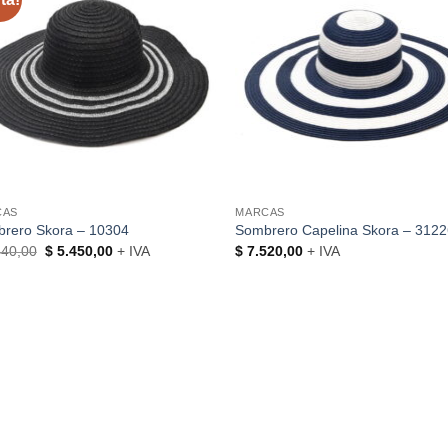
CAS
MARCAS
rero Skora – 10304
Sombrero Capelina Skora – 312
El
El
40,00
$
5.450,00
+ IVA
$
7.520,00
+ IVA
precio
precio
original
actual
era:
es:
$ 6.440,00.
$ 5.450,00.