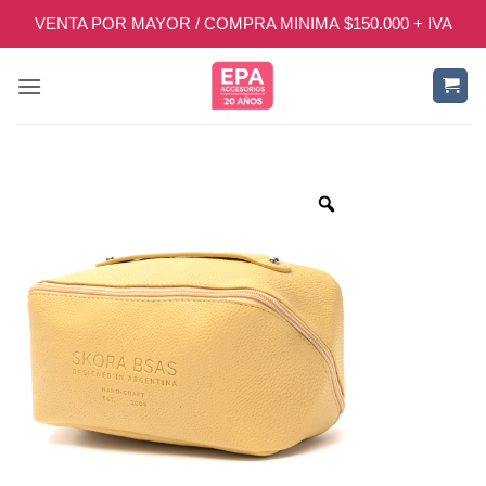
Saltar
VENTA POR MAYOR / COMPRA MINIMA $150.000 + IVA
al
contenido