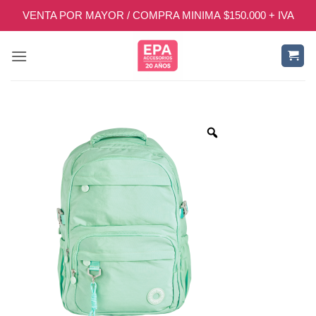
Saltar
VENTA POR MAYOR / COMPRA MINIMA $150.000 + IVA
al
contenido