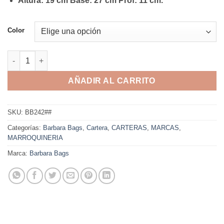
Altura: 19 cm Base: 27 cm Prof: 11 cm.
Color
Cartera Barbara Bags - BB242 cantidad
AÑADIR AL CARRITO
SKU:
BB242##
Categorías:
Barbara Bags
,
Cartera
,
CARTERAS
,
MARCAS
,
MARROQUINERIA
Marca:
Barbara Bags