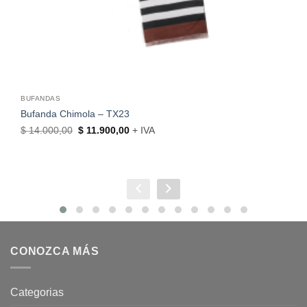
BUFANDAS
Bufanda Chimola – TX23
El
El
$
14.000,00
$
11.900,00
+ IVA
precio
precio
original
actual
era:
es:
$ 14.000,00.
$ 11.900,00.
CONOZCA MÁS
Categorias