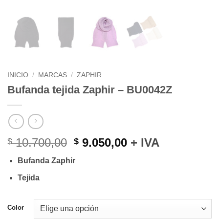
INICIO
/
MARCAS
/
ZAPHIR
Bufanda tejida Zaphir – BU0042Z
El
El
10.700,00
9.050,00
+ IVA
$
$
precio
precio
Bufanda Zaphir
original
actual
era:
es:
Tejida
$ 10.700,00.
$ 9.050,00.
Color