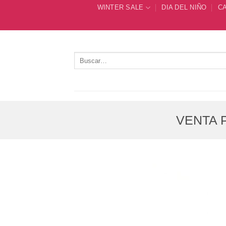
Saltar
WINTER SALE
DIA DEL NIÑO
C
al
contenido
Buscar
por:
VENTA P