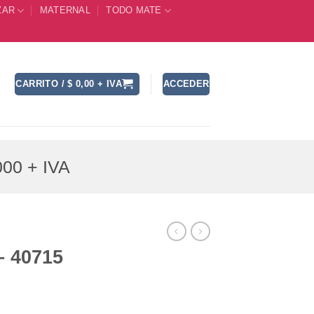
ZAR
MATERNAL
TODO MATE
CARRITO /
$
0,00
+ IVA
ACCEDER
00 + IVA
– 40715