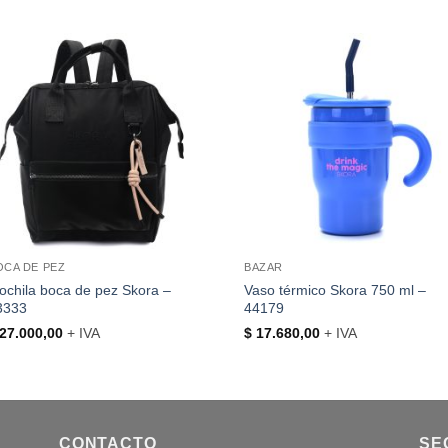
OCA DE PEZ
BAZAR
ochila boca de pez Skora –
Vaso térmico Skora 750 ml –
3333
44179
27.000,00
+ IVA
$
17.680,00
+ IVA
CONTACTO
SE