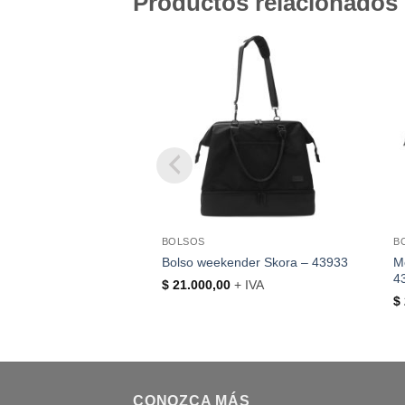
Productos relacionados
BOLSOS
B
Bolso weekender Skora – 43933
M
4
$
21.000,00
+ IVA
$
CONOZCA MÁS