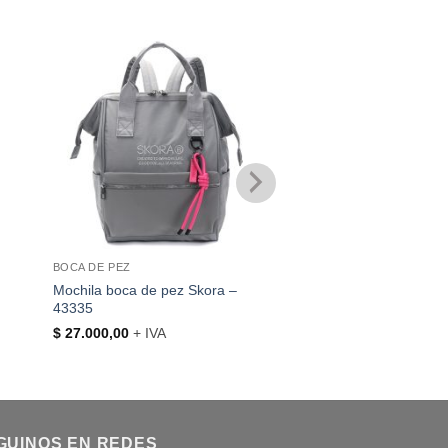
BOCA DE PEZ
MARCAS
Mochila boca de pez Skora –
Mochila maternal Sko
43335
43328
$
27.000,00
+ IVA
$
38.380,00
+ IVA
GUINOS EN REDES