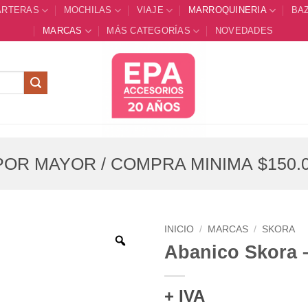
ARTERAS
MOCHILAS
VIAJE
MARROQUINERIA
BA
MARCAS
MÁS CATEGORÍAS
NOVEDADES
OR MAYOR / COMPRA MINIMA $150.0
INICIO
/
MARCAS
/
SKORA
Abanico Skora 
+ IVA