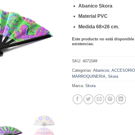
Abanico Skora
Material PVC
Medida 68×26 cm.
Este producto no está disponibl
existencias.
SKU:
40715##
Categorías:
Abanicos
,
ACCESORI
MARROQUINERIA
,
Skora
Marca:
Skora