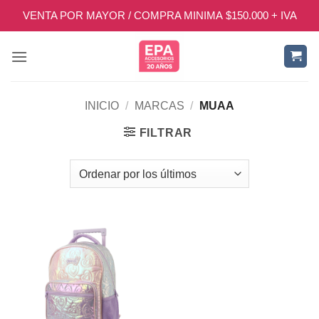
Saltar
VENTA POR MAYOR / COMPRA MINIMA $150.000 + IVA
al
contenido
INICIO
/
MARCAS
/
MUAA
FILTRAR