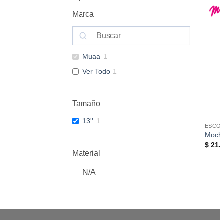
Marca
Muaa
1
Ver Todo
1
Tamaño
13''
1
ESC
Moch
$
21.
Material
N/A