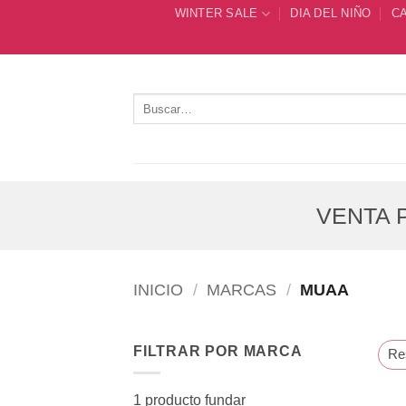
Saltar
WINTER SALE
DIA DEL NIÑO
C
al
contenido
Buscar
por:
VENTA P
INICIO
/
MARCAS
/
MUAA
FILTRAR POR MARCA
Re
1
producto fundar