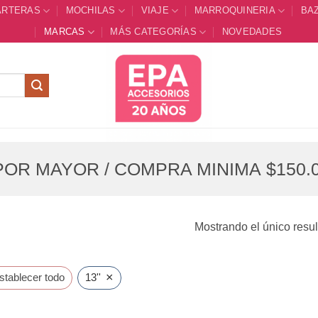
ARTERAS
MOCHILAS
VIAJE
MARROQUINERIA
BA
MARCAS
MÁS CATEGORÍAS
NOVEDADES
OR MAYOR / COMPRA MINIMA $150.0
Mostrando el único resu
×
stablecer todo
13''