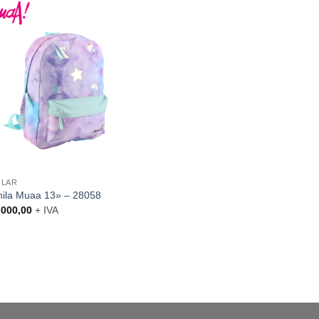
OLAR
ila Muaa 13» – 28058
000,00
+ IVA