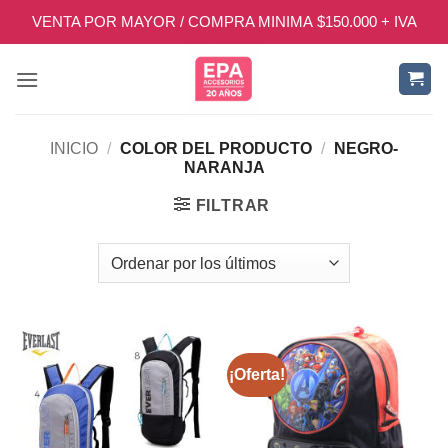
Saltar
VENTA POR MAYOR / COMPRA MINIMA $150.000 + IVA
al
contenido
INICIO
/
COLOR DEL PRODUCTO
/
NEGRO-
NARANJA
FILTRAR
¡Oferta!