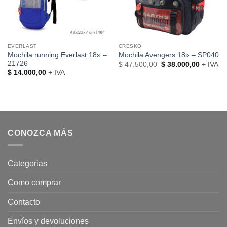
EVERLAST
CRESKO
Mochila running Everlast 18» –
Mochila Avengers 18» – SP040
21726
El
El
$
47.500,00
$
38.000,00
+ IVA
precio
precio
$
14.000,00
+ IVA
original
actual
era:
es:
$ 47.500,00.
$ 38.000
CONOZCA MÁS
Categorias
Como comprar
Contacto
Envíos y devoluciones