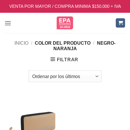
Saltar
VENTA POR MAYOR / COMPRA MINIMA $150.000 + IVA
al
contenido
INICIO
/
COLOR DEL PRODUCTO
/
NEGRO-
NARANJA
FILTRAR