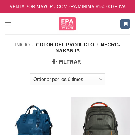
Saltar
VENTA POR MAYOR / COMPRA MINIMA $150.000 + IVA
al
contenido
INICIO
/
COLOR DEL PRODUCTO
/
NEGRO-
NARANJA
FILTRAR