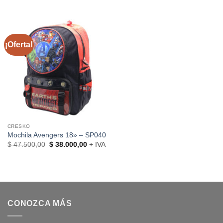
¡Oferta!
CRESKO
Mochila Avengers 18» – SP040
El
El
$
47.500,00
$
38.000,00
+ IVA
precio
precio
original
actual
era:
es:
$ 47.500,00.
$ 38.000,00.
CONOZCA MÁS